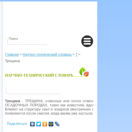
Главная
>
Научно-технический словарь
>
Т
>
Трещина
НАУЧНО-ТЕХНИЧЕСКИЙ СЛОВАРЬ
Трещина
- ТРЕЩИНА, отвесные или почти отвесные расселины в горн
ОСАДОЧНЫХ ПОРОДАХ, таких как известняк, вдоль слабых мест, появи
Влияют на структуру скал и эскарпов (внутренних отлогостей). В МАГМ
появляются после сжатия, когда магма уже застыла и охладилась.
Поделиться