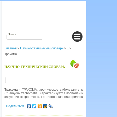
Главная
>
Научно-технический словарь
>
Т
>
Трахома
НАУЧНО-ТЕХНИЧЕСКИЙ СЛОВАРЬ
Трахома
- ТРАХОМА, хроническое заболевание глаз, подобное конъюн
Chlamydia trachomatis. Характеризуется воспалением роговой оболочки 
засушливых тропических регионов, главная причина слепоты в развивающ
Поделиться