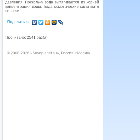
давления. Поскольку вода вытягивается из корней в ксилему, в примык
концентрация воды. Тогда осмотические силы вытягивают влагу из около
волоски.
Поделиться
Прочитано: 2541 раз(а)
© 2008-2026 «
Saveplanet.su
», Россия, г.Москва