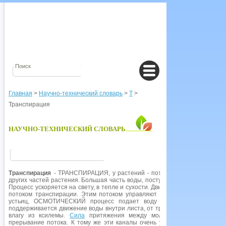
Главная
>
Научно-технический словарь
>
Т
>
Транспирация
НАУЧНО-ТЕХНИЧЕСКИЙ СЛОВАРЬ
Транспирация
- ТРАНСПИРАЦИЯ, у растений - потеря влаги в виде исп
других частей растения. Большая часть воды, поступающей в растение ч
Процесс ускоряется на свету, в тепле и сухости. Движение воды от корне
потоком транспирации. Этим потоком управляют определенные силы. П
устьиц, ОСМОТИЧЕСКИЙ процесс подает воду из соседних клеток к
поддерживается движение воды внутри листа, от трубочек КСИЛЕМЫ к у
влагу из ксилемы.
Сила
притяжения между молекулами воды, текущ
прерывание потока. К тому же эти каналы очень узкие, так что вода 