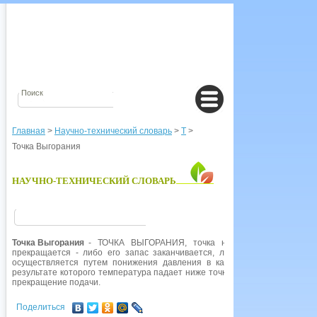
Главная
>
Научно-технический словарь
>
Т
>
Точка Выгорания
НАУЧНО-ТЕХНИЧЕСКИЙ СЛОВАРЬ
Точка Выгорания
- ТОЧКА ВЫГОРАНИЯ, точка на траектории полета
прекращается - либо его запас заканчивается, либо его просто откл
осуществляется путем понижения давления в камере сгорания или о
результате которого температура падает ниже точки горения. В ракетах
прекращение подачи.
Поделиться