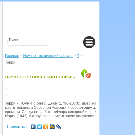
Главная
>
Научно-технический словарь
>
Т
>
Торри
НАУЧНО-ТЕХНИЧЕСКИЙ СЛОВАРЬ
Торри
- ТОРРИ (Тоrrеу) Джон (1796-1873), американский ботаник и хи
растительности Северной Америки и собрал одну из наиболее ценных бот
времени. Среди его работ - «Флора северной и средней части Соединенн
Йорк» (1843), которую он написал после получения звания ботаника штата
Поделиться