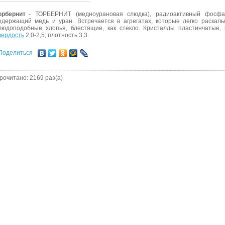
орбернит
- ТОРБЕРНИТ (медноурановая слюдка), радиоактивный фосфа
одержащий медь и уран. Встречается в агрегатах, которые легко раскал
людоподобные хлопья, блестящие, как стекло. Кристаллы пластинчатые,
вердость
2,0-2,5; плотность 3,3.
Поделиться
рочитано: 2169 раз(а)