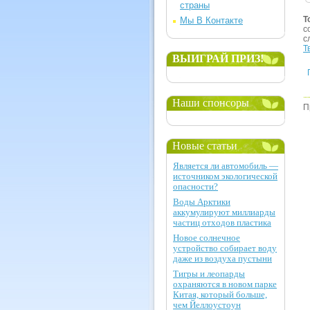
страны
Т
Мы В Контакте
с
с
Т
ВЫИГРАЙ ПРИЗ!
Наши спонсоры
П
Новые статьи
Является ли автомобиль —
источником экологической
опасности?
Воды Арктики
аккумулируют миллиарды
частиц отходов пластика
Новое солнечное
устройство собирает воду
даже из воздуха пустыни
Тигры и леопарды
охраняются в новом парке
Китая, который больше,
чем Йеллоустоун