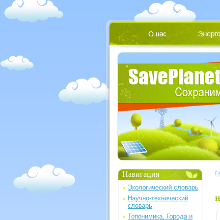
Навигация
Г
Экологический словарь
Научно-технический
Н
словарь
Топонимика. Города и