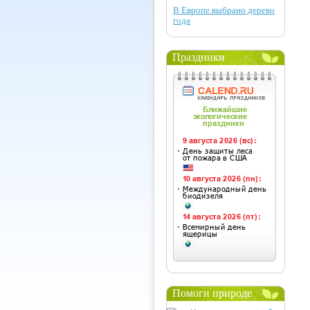
В Европе выбрано дерево
года
Праздники
Помоги природе