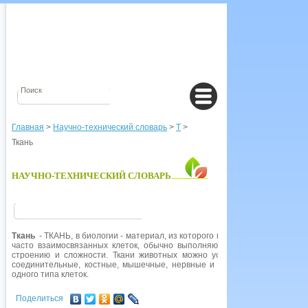
Главная
>
Научно-технический словарь
>
Т
>
Ткань
НАУЧНО-ТЕХНИЧЕСКИЙ СЛОВАРЬ
Ткань
- ТКАНЬ, в биологии - материал, из которого построено живое тело.
часто взаимосвязанных клеток, обычно выполняющих сходные функции
строению и сложности. Ткани животных можно условно разделить сог
соединительные, костные, мышечные, нервные и железистые, хотя каж
одного типа клеток.
Поделиться