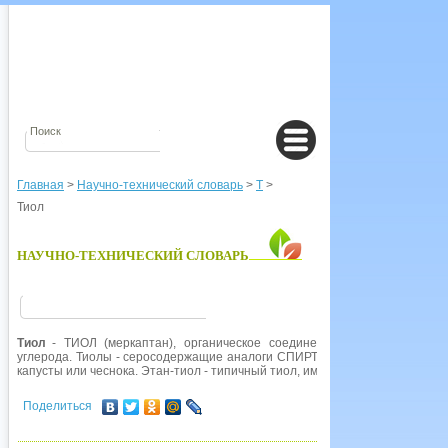
Главная
>
Научно-технический словарь
>
Т
>
Тиол
НАУЧНО-ТЕХНИЧЕСКИЙ СЛОВАРЬ
Тиол
- ТИОЛ (меркаптан), органическое соединение, имеющее тиоло
углерода. Тиолы - серосодержащие аналоги СПИРТОВ. Они имеют неприя
капусты или чеснока. Этан-тиол - типичный тиол, имеющий формулу C2H5
Поделиться