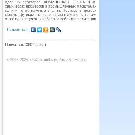
ядерных реакторов. ХИМИЧЕСКАЯ ТЕХНОЛОГИЯ обеспечивает обору
химических процессов в промышленных масштабах. Во всех этих област
одни и те же научные знания. Поэтому в программу обучения инженер
основы, фундаментальные науки и дисциплины, имеющие общетехническо
этого курса студенты избирают себе специализацию в той или иной област
Поделиться
Прочитано: 3607 раз(а)
© 2008-2026 «
Saveplanet.su
», Россия, г.Москва