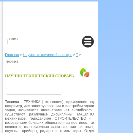
Главная
>
Научно-технический словарь
>
Т
>
Техника
НАУЧНО-ТЕХНИЧЕСКИЙ СЛОВАРЬ
Техника
- ТЕХНИКА (технология), применение научных знаний и принц
например, для конструирования и постройки зданий и механизмов. Спе
задач, называются инженерами (от английского «engineer» - «констру
существуют различные дисциплины. МАШИНОСТРОЕНИЕ занимает
механизмов, гражданское СТРОИТЕЛЬСТВО - подготовкой строите
возведением больших общественных построек, таких как мосты, тунн
являются всевозможные электрические системы, ЭЛЕКТРОНИКИ - ра
научные приборы, радары и компьютеры. Отдельную отрасль предст