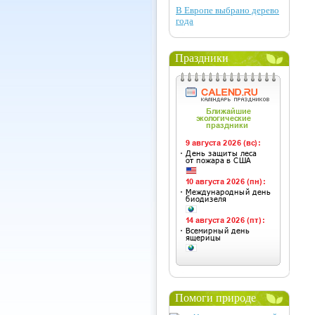
В Европе выбрано дерево
года
Праздники
Помоги природе