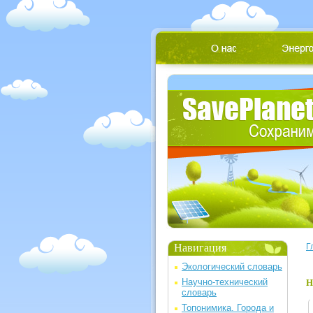
Навигация
Г
Экологический словарь
Научно-технический
Н
словарь
Топонимика. Города и