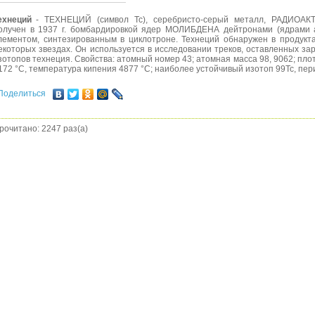
ехнеций
- ТЕХНЕЦИЙ (символ Тс), серебристо-серый металл, РАДИО
олучен в 1937 г. бомбардировкой ядер МОЛИБДЕНА дейтронами (ядрами
лементом, синтезированным в циклотроне. Технеций обнаружен в продукта
екоторых звездах. Он используется в исследовании треков, оставленных з
зотопов технеция. Свойства: атомный номер 43; атомная масса 98, 9062; пло
172 °С, температура кипения 4877 °С; наиболее устойчивый изотоп 99Тс, пери
Поделиться
рочитано: 2247 раз(а)