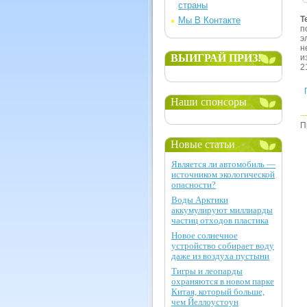
страны
Т
Мы В Контакте
п
э
н
ВЫИГРАЙ ПРИЗ!
и
2
Наши спонсоры
П
Новые статьи
Является ли автомобиль —
источником экологической
опасности?
Воды Арктики
аккумулируют миллиарды
частиц отходов пластика
Новое солнечное
устройство собирает воду
даже из воздуха пустыни
Тигры и леопарды
охраняются в новом парке
Китая, который больше,
чем Йеллоустоун