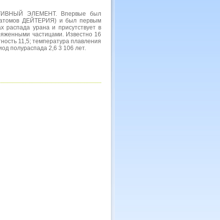
АКТИВНЫЙ ЭЛЕМЕНТ. Впервые был
 атомов ДЕЙТЕРИЯ) и был первым
х распада урана и присутствует в
аряженными частицами. Известно 16
тность 11,5; температура плавления
од полураспада 2,6 3 106 лет.