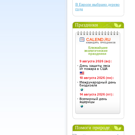
В Европе выбрано дерево
года
Праздники
Помоги природе