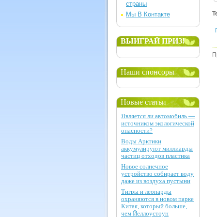
страны
Т
Мы В Контакте
ВЫИГРАЙ ПРИЗ!
П
Наши спонсоры
Новые статьи
Является ли автомобиль —
источником экологической
опасности?
Воды Арктики
аккумулируют миллиарды
частиц отходов пластика
Новое солнечное
устройство собирает воду
даже из воздуха пустыни
Тигры и леопарды
охраняются в новом парке
Китая, который больше,
чем Йеллоустоун