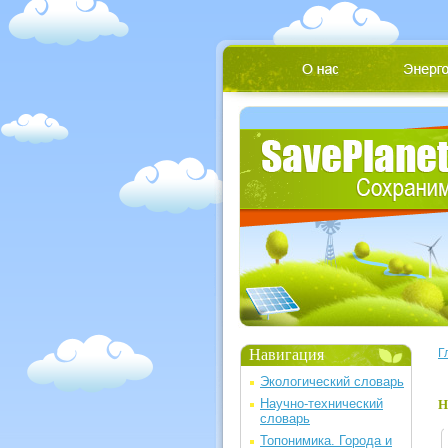
Навигация
Г
Экологический словарь
Научно-технический
Н
словарь
Топонимика. Города и