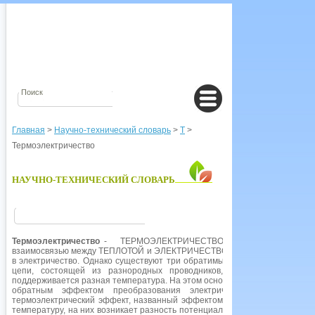
Главная
>
Научно-технический словарь
>
Т
>
Термоэлектричество
НАУЧНО-ТЕХНИЧЕСКИЙ СЛОВАРЬ
Термоэлектричество
- ТЕРМОЭЛЕКТРИЧЕСТВО, совокупность физ
взаимосвязью между ТЕПЛОТОЙ и ЭЛЕКТРИЧЕСТВОМ. Джеймс ДЖОУЛЬ оп
в электричество. Однако существуют три обратимых эффекта. ЭФФЕКТ З
цепи, состоящей из разнородных проводников, возникает ток, ес
поддерживается разная температура. На этом основано УСТРОЙСТВО
обратным эффектом преобразования электрической энергии в 
термоэлектрический эффект, названный эффектом Томпсона: если на ко
температуру, на них возникает разность потенциалов. Если электрический