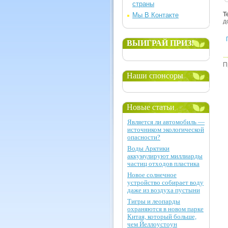
страны
Т
Мы В Контакте
д
ВЫИГРАЙ ПРИЗ!
П
Наши спонсоры
Новые статьи
Является ли автомобиль —
источником экологической
опасности?
Воды Арктики
аккумулируют миллиарды
частиц отходов пластика
Новое солнечное
устройство собирает воду
даже из воздуха пустыни
Тигры и леопарды
охраняются в новом парке
Китая, который больше,
чем Йеллоустоун