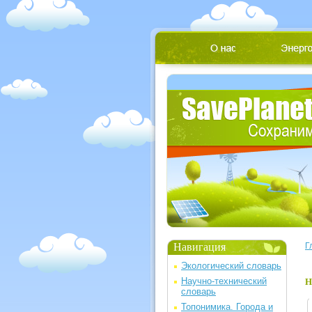
Навигация
Г
Экологический словарь
Научно-технический
Н
словарь
Топонимика. Города и