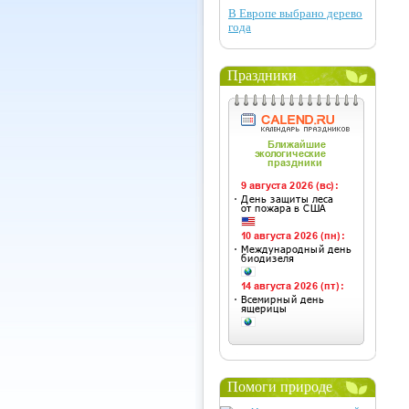
В Европе выбрано дерево
года
Праздники
Помоги природе