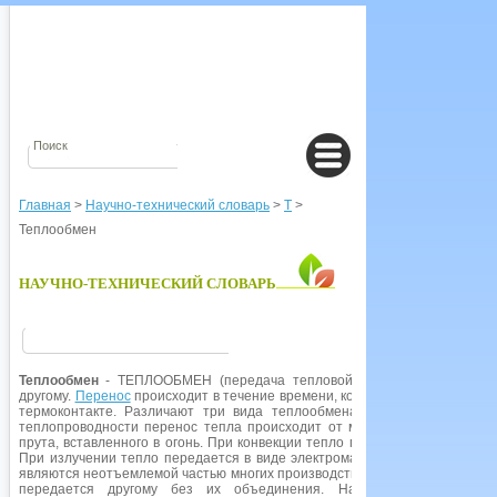
Главная
>
Научно-технический словарь
>
Т
>
Теплообмен
НАУЧНО-ТЕХНИЧЕСКИЙ СЛОВАРЬ
Теплообмен
- ТЕПЛООБМЕН (передача тепловой энергии), процесс п
другому.
Перенос
происходит в течение времени, когда два или более те
термоконтакте. Различают три вида теплообмена: ТЕПЛОПРОВОДН
теплопроводности перенос тепла происходит от молекулы к молекуле в
прута, вставленного в огонь. При конвекции тепло переносится циркуляци
При излучении тепло передается в виде электромагнитных волн, как с
являются неотъемлемой частью многих производственных процессов, когд
передается другому без их объединения. Наиболее простой пр