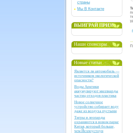
страны
Т
Мы В Контакте
п
т
у
ВЫИГРАЙ ПРИЗ!
Наши спонсоры
П
Новые статьи
Является ли автомобиль —
источником экологической
опасности?
Воды Арктики
аккумулируют миллиарды
частиц отходов пластика
Новое солнечное
устройство собирает воду
даже из воздуха пустыни
Тигры и леопарды
охраняются в новом парке
Китая, который больше,
чем Йеллоустоун