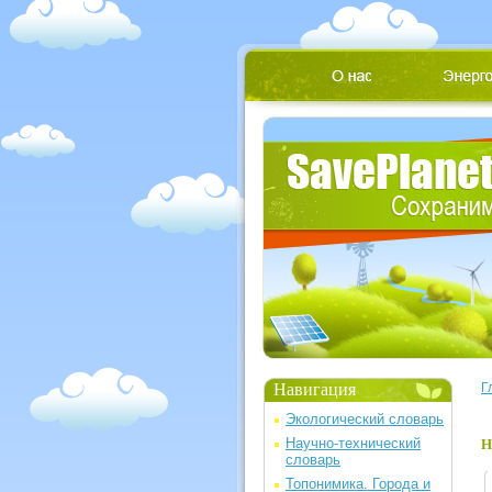
Навигация
Г
Экологический словарь
Научно-технический
Н
словарь
Топонимика. Города и