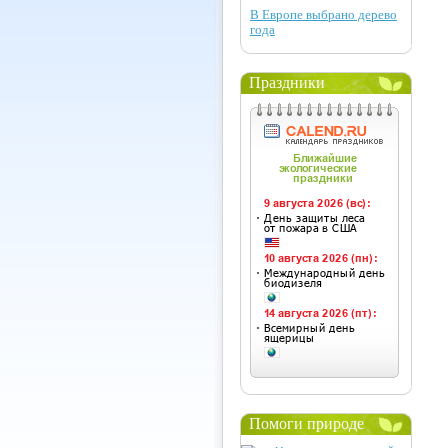
В Европе выбрано дерево
года
Праздники
Помоги природе