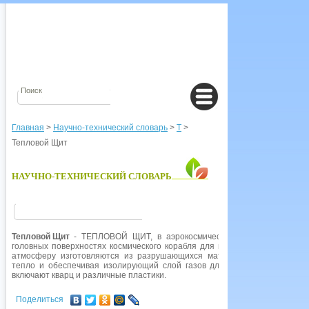
Главная
>
Научно-технический словарь
>
Т
>
Тепловой Щит
НАУЧНО-ТЕХНИЧЕСКИЙ СЛОВАРЬ
Тепловой Щит
- ТЕПЛОВОЙ ЩИТ, в аэрокосмических технологиях - с
головных поверхностях космического корабля для поглощения или расс
атмосферу изготовляются из разрушающихся материалов, которые ра
тепло и обеспечивая изолирующий слой газов для защиты космическ
включают кварц и различные пластики.
Поделиться