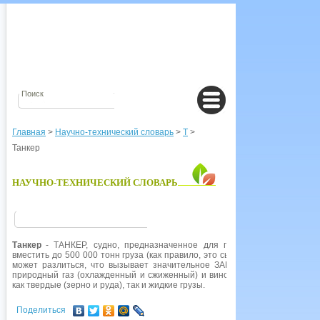
Главная
>
Научно-технический словарь
>
Т
>
Танкер
НАУЧНО-ТЕХНИЧЕСКИЙ СЛОВАРЬ
Танкер
- ТАНКЕР, судно, предназначенное для перевозки жидких гру
вместить до 500 000 тонн груза (как правило, это сырая нефть и нефтепр
может разлиться, что вызывает значительное ЗАГРЯЗНЕНИЕ ВОДЫ. К
природный газ (охлажденный и сжиженный) и вино. Существуют комбин
как твердые (зерно и руда), так и жидкие грузы.
Поделиться