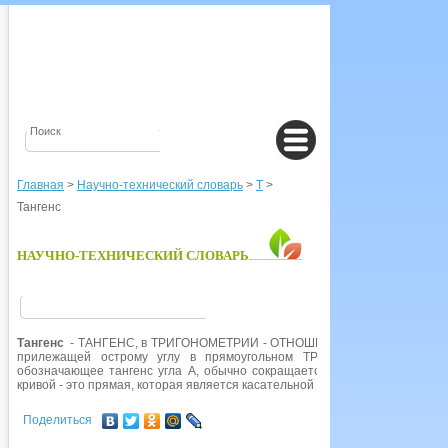
Главная
>
Научно-технический словарь
>
Т
>
Тангенс
НАУЧНО-ТЕХНИЧЕСКИЙ СЛОВАРЬ
Тангенс
- ТАНГЕНС, в ТРИГОНОМЕТРИИ - ОТНОШЕНИЕ между длинами ст
прилежащей острому углу в прямоугольном ТРЕУГОЛЬНИКЕ (третья 
обозначающее тангенс угла А, обычно сокращается до tg(A); tg(A)=sin(A)
кривой - это прямая, которая является касательной к этой кривой в же эт
Поделиться