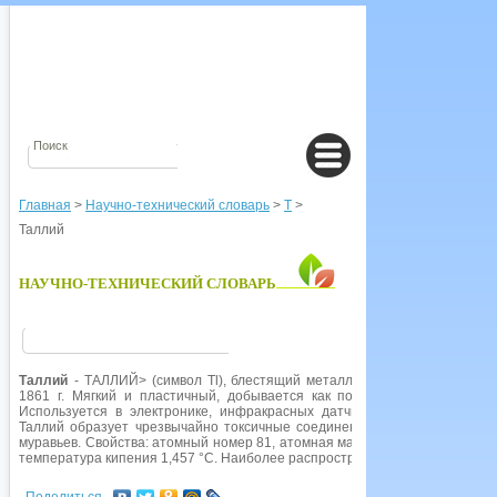
Главная
>
Научно-технический словарь
>
Т
>
Таллий
НАУЧНО-ТЕХНИЧЕСКИЙ СЛОВАРЬ
Таллий
- ТАЛЛИЙ> (символ Тl), блестящий металлический элемент III г
1861 г. Мягкий и пластичный, добывается как побочный продукт пер
Используется в электронике, инфракрасных датчиках, при изготовлен
Таллий образует чрезвычайно токсичные соединения.
Сульфид
таллия 
муравьев. Свойства: атомный номер 81, атомная масса 204,37; плотность 
температура кипения 1,457 °С. Наиболее распространенный изотоп 205Т1