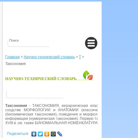
Главная
>
Научно-технический словарь
>
Т
>
Таксономия
НАУЧНО-ТЕХНИЧЕСКИЙ СЛОВАРЬ
Таксономия
- ТАКСОНОМИЯ, иерархическая классификация организмо
сходстве МОРФОЛОГИИ и АНАТОМИИ (классическая таксономия), стр
(биохимическая таксономия), поведения и морфологии хромосом (цитот
информации (нумерическая таксономия). Первую таксономическую систе
XVIII в. см. также БИНОМИАЛЬНАЯ НОМЕНКЛАТУРА, КЛАССИФИКАЦИЯ.
Поделиться