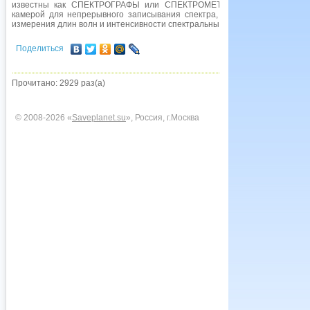
известны как СПЕКТРОГРАФЫ или СПЕКТРОМЕТРЫ. По сути, спектрог
камерой для непрерывного записывания спектра, тогда как под спект
измерения длин волн и интенсивности спектральных линий.
Поделиться
Прочитано: 2929 раз(а)
© 2008-2026 «
Saveplanet.su
», Россия, г.Москва