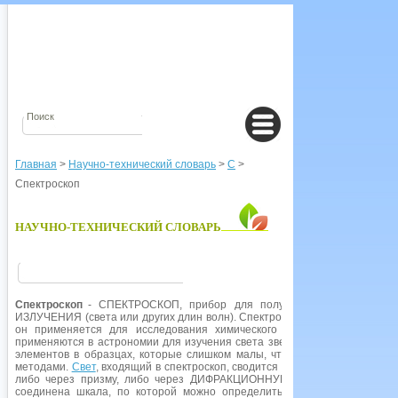
Главная
>
Научно-технический словарь
>
С
>
Спектроскоп
НАУЧНО-ТЕХНИЧЕСКИЙ СЛОВАРЬ
Спектроскоп
- СПЕКТРОСКОП, прибор для получения и изучения
ИЗЛУЧЕНИЯ (света или других длин волн). Спектроскоп является осно
он применяется для исследования химического состава и физическ
применяются в астрономии для изучения света звезд и в химии для об
элементов в образцах, которые слишком малы, чтобы присутствие эле
методами.
Свет
, входящий в спектроскоп, сводится в тонкий пучок при п
либо через призму, либо через ДИФРАКЦИОННУЮ РЕШЕТКУ, разлагаяс
соединена шкала, по которой можно определить спектральные длины