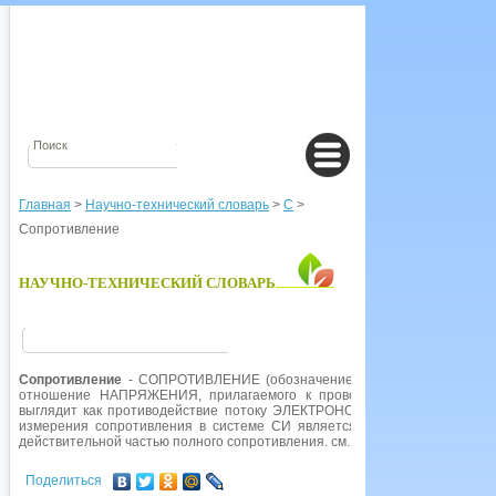
Главная
>
Научно-технический словарь
>
С
>
Сопротивление
НАУЧНО-ТЕХНИЧЕСКИЙ СЛОВАРЬ
Сопротивление
- СОПРОТИВЛЕНИЕ (обозначение R), свойство электри
отношение НАПРЯЖЕНИЯ, прилагаемого к проводнику, к току, прохо
выглядит как противодействие потоку ЭЛЕКТРОНОВ; электрическая эн
измерения сопротивления в системе СИ является ом. В цепи ПЕРЕМ
действительной частью полного сопротивления. см. также РЕЗИСТОР.
Поделиться