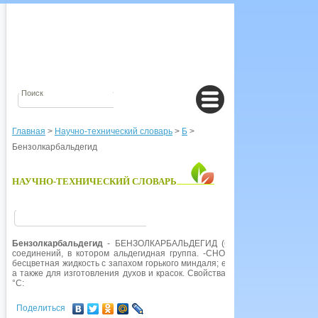
Главная
>
Научно-технический словарь
>
Б
>
Бензолкарбальдегид
НАУЧНО-ТЕХНИЧЕСКИЙ СЛОВАРЬ
Бензолкарбальдегид
- БЕНЗОЛКАРБАЛЬДЕГИД (бензальдегид, С6Н5
соединений, в котором альдегидная группа. -СНО, присоединена непос
бесцветная жидкость с запахом горького миндаля; ее используют как хими
а также для изготовления духов и красок. Свойства: плотность 1,04; точк
°С:
Поделиться