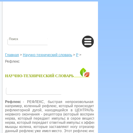
Главная
>
Научно-технический словарь
>
Р
>
Рефлекс
НАУЧНО-ТЕХНИЧЕСКИЙ СЛОВАРЬ
Рефлекс
- РЕФЛЕКС, быстрая непроизвольная реакция организм
например, коленный рефлекс, который происходит при постукивании по 
рефлекторной дугой, находящейся в ЦЕНТРАЛЬНОЙ НЕРВНОЙ СИСТЕ
нервного окончания - рецептора (который воспринимает раздражение), 
нерва, который передает импульс в серое вещество СПИННОГО МОЗГА 
нерва, который передает ответный импульс к эффектору - исполнительном
мышцы колена, которые заставляют ногу отреагировать. Этот тип откли
данный рефлекс уже имел место. Этот рефлекс иногда называют спинно