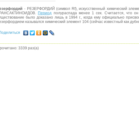
езерфордий
- РЕЗЕРФОРДИЙ (символ Rf), искусственный химический элеме
РАНСАКТИНОИДОВ.
Период
полураспада менее 1 сек. Считается, что он 
уществование было доказано лишь в 1994 г., когда ему официально присв
езерфордием назывался химический элемент 104 (сейчас известный как дубни
Поделиться
рочитано: 3339 раз(а)