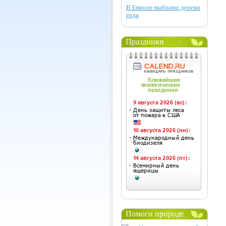
В Европе выбрано дерево
года
Праздники
Помоги природе