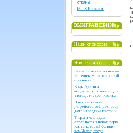
страны
Р
Мы В Контакте
Т
с
р
ВЫИГРАЙ ПРИЗ!
Наши спонсоры
П
Новые статьи
Является ли автомобиль —
источником экологической
опасности?
Воды Арктики
аккумулируют миллиарды
частиц отходов пластика
Новое солнечное
устройство собирает воду
даже из воздуха пустыни
Тигры и леопарды
охраняются в новом парке
Китая, который больше,
чем Йеллоустоун