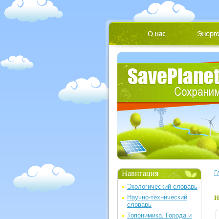
Навигация
Г
Экологический словарь
Научно-технический
Н
словарь
Топонимика. Города и