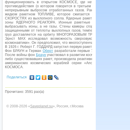
функционировать в открытом КОСМОСЕ, где нет атмосферы. Они 
противодействия (о котором говорится в третьем ЗАКОНЕ ДВИЖЕНИЯ 
непрерывным выбросом отработанных газов. Ракеты с химическими 
жидком ракетном ТОПЛИВЕ, которое сжигается в камере сгорания
СКОРОСТЯХ из выхлопного сопла. Ядерные ракетные двигатели нагре
зоны ЯДЕРНОГО РЕАКТОРА. Ионные ракетные двигатели используют
выбрасывать ионы, а не газы. Стены камеры сгорания у выхлопного 
защищенными от теплоты выхлопных газов, температура которых может
груз доставляется на орбиту МНОГОРАЗОВЫМ ТРАНСПОРТНЫМ КОСМИ
Эрнст МАХ исследовал возможность сверхзвуковой скорости. Конст
космонавтики». Он предположил, что многоступенчатые ракеты могут
В 1926 г. Роберт Г. ГОДДАРД запустил первую ракету на жидком топливе
Фон БРАУН и Герман
Оберт
разработали первые УПРАВЛЯЕМЫЕ РЕАКТ
После войны фон
Браун
участвовал в развитии космической программы 
либо существовавших ракет, производила реактивную тягу в 3,4 млн. кг. 
американских космических кораблей серии «Аполлон». см. такж
КОСМОСА.
Поделиться
Прочитано: 3591 раз(а)
© 2008-2026 «
Saveplanet.su
», Россия, г.Москва