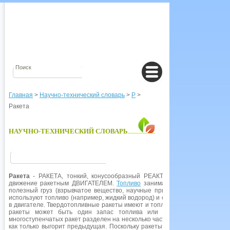
Главная
>
Научно-технический словарь
>
Р
>
Ракета
НАУЧНО-ТЕХНИЧЕСКИЙ СЛОВАРЬ
Ракета
- РАКЕТА, тонкий, конусообразный РЕАКТИВНЫЙ СНАРЯД или
движение ракетным ДВИГАТЕЛЕМ.
Топливо
занимает более половины об
полезный груз (взрывчатое вещество, научные приборы или космически
используют топливо (например, жидкий водород) и окислитель (обычно жи
в двигателе. Твердотопливные ракеты имеют и топливо, и окислитель вме
ракеты может быть один запас топлива или несколько, используе
многоступенчатых ракет разделен на несколько частей, одного, каждая из
как только выгорит предыдущая. Поскольку ракеты несут собственный за