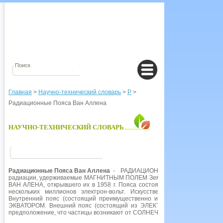
Главная
>
Научно-технический словарь
>
Р
>
Радиационные Пояса Ван Аллена
НАУЧНО-ТЕХНИЧЕСКИЙ СЛОВАРЬ
Радиационные Пояса Ван Аллена
- РАДИАЦИОННЫЕ ПОЯСА ВАН АЛ
радиации, удерживаемые МАГНИТНЫМ ПОЛЕМ Земли в верхних слоях А
ВАН АЛЕНА, открывшего их в 1958 г. Пояса состоят из заряженных част
нескольких миллионов электрон-вольт. Искусственные спутники ну
Внутренний пояс (состоящий преимущественно из ПРОТОНОВ) прости
ЭКВАТОРОМ. Внешний пояс (состоящий из ЭЛЕКТРОНОВ) - от около 15
предположение, что частицы возникают от СОЛНЕЧНЫХ ВСПЫШЕК и п