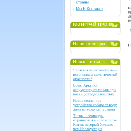
страны
Р
Мы В Контакте
п
д
п
ВЫИГРАЙ ПРИЗ!
Наши спонсоры
П
Новые статьи
Является ли автомобиль —
источником экологической
опасности?
Воды Арктики
аккумулируют миллиарды
частиц отходов пластика
Новое солнечное
устройство собирает воду
даже из воздуха пустыни
Тигры и леопарды
охраняются в новом парке
Китая, который больше,
чем Йеллоустоун