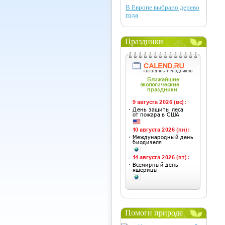
В Европе выбрано дерево
года
Праздники
Помоги природе