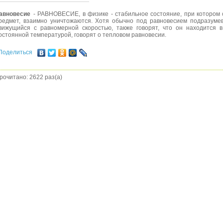
авновесие
- РАВНОВЕСИЕ, в физике - стабильное состояние, при котором 
редмет, взаимно уничтожаются. Хотя обычно под равновесием подразумев
вижущийся с равномерной скоростью, также говорят, что он находится 
остоянной температурой, говорят о тепловом равновесии.
Поделиться
рочитано: 2622 раз(а)