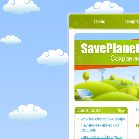
Навигация
Г
Экологический словарь
Научно-технический
Н
словарь
Топонимика. Города и