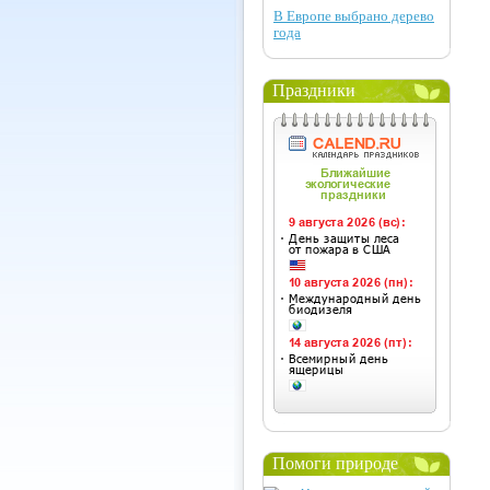
В Европе выбрано дерево
года
Праздники
Помоги природе