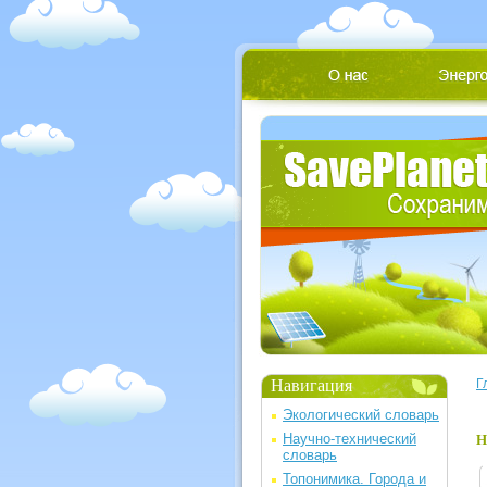
Навигация
Г
Экологический словарь
Научно-технический
Н
словарь
Топонимика. Города и