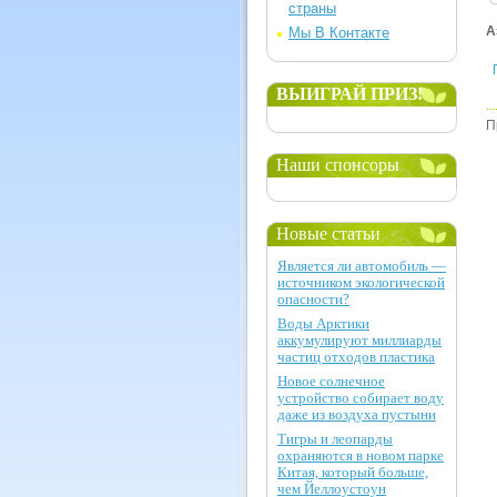
страны
А
Мы В Контакте
ВЫИГРАЙ ПРИЗ!
П
Наши спонсоры
Новые статьи
Является ли автомобиль —
источником экологической
опасности?
Воды Арктики
аккумулируют миллиарды
частиц отходов пластика
Новое солнечное
устройство собирает воду
даже из воздуха пустыни
Тигры и леопарды
охраняются в новом парке
Китая, который больше,
чем Йеллоустоун