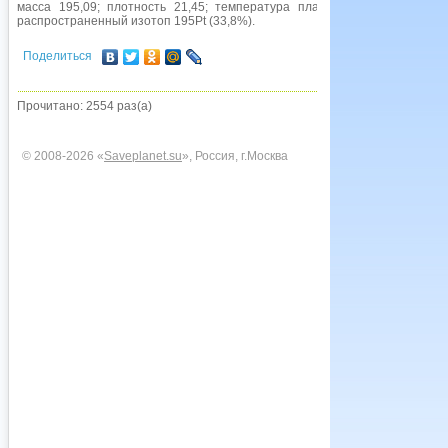
масса 195,09; плотность 21,45; температура плавления 1772 °С, те
распространенный изотоп 195Pt (33,8%).
Поделиться
Прочитано: 2554 раз(а)
© 2008-2026 «
Saveplanet.su
», Россия, г.Москва