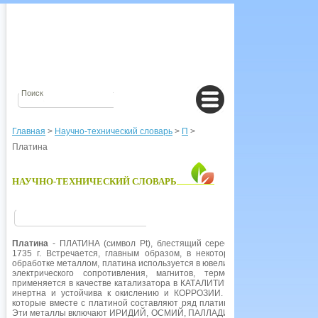
Главная
>
Научно-технический словарь
>
П
>
Платина
НАУЧНО-ТЕХНИЧЕСКИЙ СЛОВАРЬ
Платина
- ПЛАТИНА (символ Pt), блестящий серебристо-белый ПЕРЕ
1735 г. Встречается, главным образом, в некоторых никелевых руда
обработке металлом, платина используется в ювелирном деле, в стоматол
электрического сопротивления, магнитов, термопар, хирургически
применяется в качестве катализатора в КАТАЛИТИЧЕСКИХ ДОЖИГАТЕЛЯХ
инертна и устойчива к окислению и КОРРОЗИИ. Этими свойствами об
которые вместе с платиной составляют ряд платиновых металлов и час
Эти металлы включают ИРИДИЙ, ОСМИЙ, ПАЛЛАДИЙ, РОДИЙ и РУТЕНИЙ. 