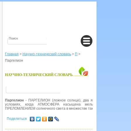
Главная
>
Научно-технический словарь
>
П
>
Паргелион
НАУЧНО-ТЕХНИЧЕСКИЙ СЛОВАРЬ
Паргелион
- ПАРГЕЛИОН (ложное солнце), два ярких пятна, видимые 
условиях, когда АТМОСФЕРА насыщена мельчайшими кристалла
ПРЕЛОМЛЕНИЕМ солнечного света в множестве таких кристаллов.
Поделиться