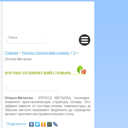
Главная
>
Научно-технический словарь
>
О
>
Отпуск Металла
НАУЧНО-ТЕХНИЧЕСКИЙ СЛОВАРЬ
Отпуск Металла
- ОТПУСК МЕТАЛЛА, тепловая обработка для изме
изменяет кристаллическую структуру сплава. Отпуск может делать с
эффект зависит от состава сплава, температуры, до которой его нагревают
Обычно металл нагревают медленно до определенной температуры, за
делают прочнее инструментальную сталь.
Поделиться