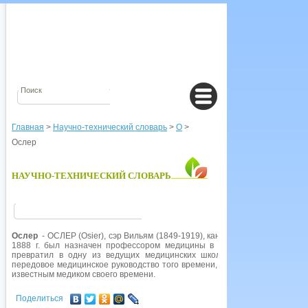
Главная
>
Научно-технический словарь
>
О
>
Ослер
НАУЧНО-ТЕХНИЧЕСКИЙ СЛОВАРЬ
Ослер
- ОСЛЕР (Osier), сэр Вильям (1849-1919), канадский врач. Первым
1888 г. был назначен профессором медицины в Университет им. Джо
превратил в одну из ведущих медицинских школ. Ослер написал тр
передовое медицинское руководство того времени, переиздающееся и в 
известным медиком своего времени.
Поделиться