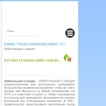
Главная
>
Научно-технический словарь
>
О
>
Орбитальная Станция
НАУЧНО-ТЕХНИЧЕСКИЙ СЛОВАРЬ
Орбитальная Станция
- ОРБИТАЛЬНАЯ СТАНЦИЯ, конструкция, вращаю
предназначенная для длительного пребывания человека. Орбитал
большинство космических кораблей, чтобы их обитатели - космонавты и у
прежде чем вернуться на Землю. Космические лаборатории, такие как 
1973 г.) и советский «Салют» и «Мир» (запущенный в 1971-1986 гг.) яв
построены для проведения экспериментов, изучения Солнечной системы
Вселенной без атмосферных искажений. В 1997 г. «Мир» претерпел р
правительство приостановило выполнение программы. В марте 2001