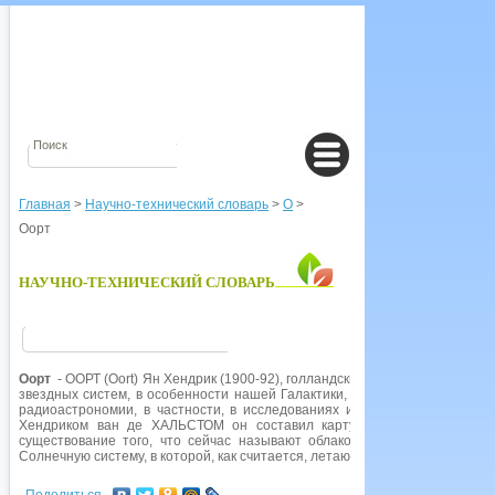
Главная
>
Научно-технический словарь
>
О
>
Оорт
НАУЧНО-ТЕХНИЧЕСКИЙ СЛОВАРЬ
Оорт
- ООРТ (Oort) Ян Хендрик (1900-92), голландский астроном. Провод
звездных систем, в особенности нашей Галактики, вращение которой он 
радиоастрономии, в частности, в исследованиях излучения межзвездно
Хендриком ван де ХАЛЬСТОМ он составил карту Галактики на этой 
существование того, что сейчас называют облаком Оорта - сферичес
Солнечную систему, в которой, как считается, летают кометы.