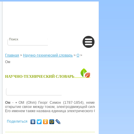
Главная
>
Научно-технический словарь
>
О
>
Ом
НАУЧНО-ТЕХНИЧЕСКИЙ СЛОВАРЬ
Ом
- • ОМ (Ohm) Георг Симон (1787-1854), немецкий физик. Был на
открытие связи между током, электродвижущей силой и сопротивлени
Его именем также названа единица электрического СОПРОТИВЛЕНИЯ С
Поделиться