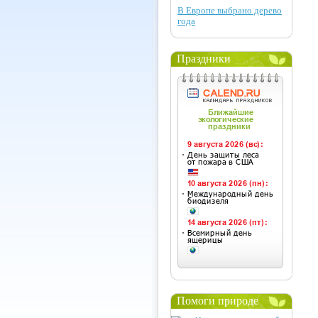
В Европе выбрано дерево
года
Праздники
Помоги природе