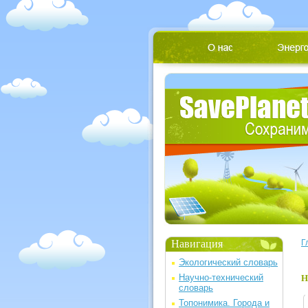
Навигация
Г
Экологический словарь
Научно-технический
Н
словарь
Топонимика. Города и