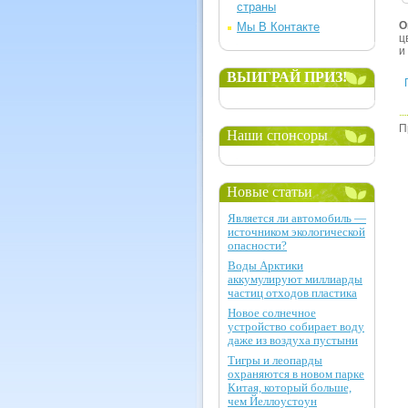
страны
О
Мы В Контакте
ц
и
ВЫИГРАЙ ПРИЗ!
П
Наши спонсоры
Новые статьи
Является ли автомобиль —
источником экологической
опасности?
Воды Арктики
аккумулируют миллиарды
частиц отходов пластика
Новое солнечное
устройство собирает воду
даже из воздуха пустыни
Тигры и леопарды
охраняются в новом парке
Китая, который больше,
чем Йеллоустоун