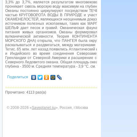
3,3% до 3,7%, является результатом многовекового размыва земли 
проникает сквозь морскую воду максимум на глубину 300 м, а значит, рас
Океаны постоянно циркулируют посредством ТЕЧЕНИЙ, ПРИЛИВОВ и 
частью КРУГОВОРОТА ВОДЫ B ПРИРОДЕ и участвуют в формировании 
ОКАМЕНЕЛОСТЕЙ, являющихся неоценимым доказательством эволюции жи
источником полезных ископаемых, таких как МАРГАНЦЕВЫЕ КОНКРЕ
ШЕЛЬФ дает песок и гравий. Океаническая фауна, например РЫБА и 
питания живых организмов. Океаны формировались в течение после
вулканической активности. Теория КОНТИНЕНТАЛЬНОГО ДРЕЙФА (
МОРСКОГО ДНА) открыла, что ПАНГЕЯ была окружена огромным океано
раскалываться и раздвигаться, между материками образовался меньший 
Тетис. 65 млн. лет назад появились Атлантический и Индийский океаны. Т
и Индийского во время соединения Североамериканского и Южно-ам
Гренландии от Северной Америки и расширение северной части Атланти
Северного Ледовитого океана. Общая площадь океанов 360 млн. км2. Общи
глубина - 3500 м. Средняя температура - 3,9 °С. см. также ОПРЕСНЕНИ
Поделиться
Прочитано: 4113 раз(а)
© 2008-2026 «
Saveplanet.su
», Россия, г.Москва