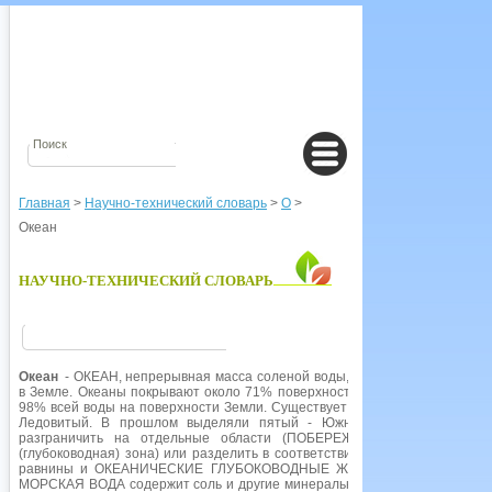
Главная
>
Научно-технический словарь
>
О
>
Океан
НАУЧНО-ТЕХНИЧЕСКИЙ СЛОВАРЬ
Океан
- ОКЕАН, непрерывная масса соленой воды, окружающая контине
в Земле. Океаны покрывают около 71% поверхности Земли (более 80% 
98% всей воды на поверхности Земли. Существует четыре океана: Атлан
Ледовитый. В прошлом выделяли пятый - Южный ледовитый, или А
разграничить на отдельные области (ПОБЕРЕЖЬЕ, БЕНТАЛЬ, 
(глубоководная) зона) или разделить в соответствии с глубиной (КО
равнины и ОКЕАНИЧЕСКИЕ ГЛУБОКОВОДНЫЕ ЖЕЛОБА). МОРСКОЕ ДНО
МОРСКАЯ ВОДА содержит соль и другие минеральные вещества; содержа