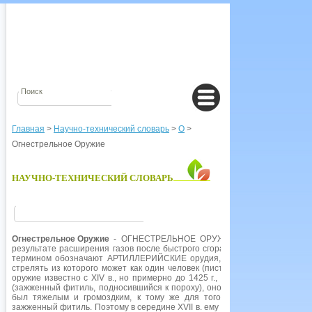
Главная
>
Научно-технический словарь
>
О
>
Огнестрельное Оружие
НАУЧНО-ТЕХНИЧЕСКИЙ СЛОВАРЬ
Огнестрельное Оружие
- ОГНЕСТРЕЛЬНОЕ ОРУЖИЕ, оружие, стреляющ
результате расширения газов после быстрого сгорания ПОРОХА или друг
термином обозначают АРТИЛЛЕРИЙСКИЕ орудия, но чаще всего подра
стрелять из которого может как один человек (пистолеты), так и нескол
оружие известно с XIV в., но примерно до 1425 г., то есть до изобрете
(зажженный фитиль, подносившийся к пороху), оно считалось неэффект
был тяжелым и громоздким, к тому же для того, чтобы использовать
зажженный фитиль. Поэтому в середине XVII в. ему на смену пришло мен