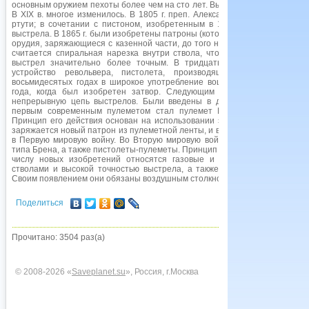
основным оружием пехоты более чем на сто лет. Выстрел производился п
В XIX в. многое изменилось. В 1805 г. преп. Александр Форсит (1769-1
ртути; в сочетании с пистоном, изобретенным в 1815 г., она обеспеч
выстрела. В 1865 г. были изобретены патроны (которыми огнестрельное 
орудия, заряжающиеся с казенной части, до того не применявшиеся. Тем
считается спиральная нарезка внутри ствола, что заставляло пулю в
выстрел значительно более точным. В тридцатых годах прошлого в
устройство револьвера, пистолета, производящего без перезаря
восьмидесятых годах в широкое употребление вошли магазинные винт
года, когда был изобретен затвор. Следующим шагом была разрабо
непрерывную цепь выстрелов. Были введены в действие ручные систе
первым современным пулеметом стал пулемет Максима, сконструиро
Принцип его действия основан на использовании энергии отдачи выстре
заряжается новый патрон из пулеметной ленты, и выстрелы идут непреры
в Первую мировую войну. Во Вторую мировую войну использовались п
типа Брена, а также пистолеты-пулеметы. Принцип действия большинства ви
числу новых изобретений относятся газовые и безоткатные ружья,
стволами и высокой точностью выстрела, а также мелкокалиберное о
Своим появлением они обязаны воздушным столкновениям и ТАНКОВЫМ 
Поделиться
Прочитано: 3504 раз(а)
© 2008-2026 «
Saveplanet.su
», Россия, г.Москва