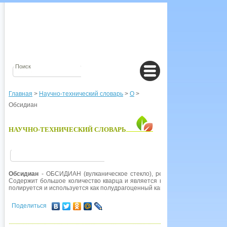
Главная
>
Научно-технический словарь
>
О
>
Обсидиан
НАУЧНО-ТЕХНИЧЕСКИЙ СЛОВАРЬ
Обсидиан
- ОБСИДИАН (вулканическое стекло), редкая серая или черн
Содержит большое количество кварца и является некристаллическим э
полируется и используется как полудрагоценный камень.
Поделиться