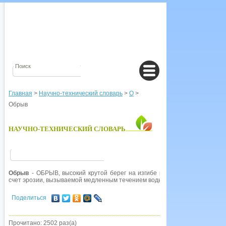
Главная
>
Научно-технический словарь
>
О
>
Обрыв
НАУЧНО-ТЕХНИЧЕСКИЙ СЛОВАРЬ
Обрыв
- ОБРЫВ, высокий крутой берег на изгибе реки. Обрывы образ
счет эрозии, вызываемой медленным течением воды. Обрывы иногда дости
Поделиться
Прочитано: 2502 раз(а)