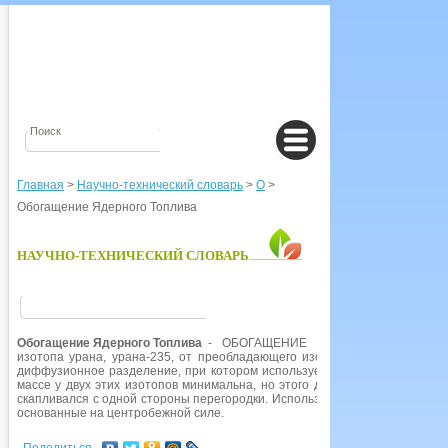
Главная
>
Научно-технический словарь
>
О
>
Обогащение Ядерного Топлива
НАУЧНО-ТЕХНИЧЕСКИЙ СЛОВАРЬ
Обогащение Ядерного Топлива
- ОБОГАЩЕНИЕ ЯДЕРНОГО ТОПЛИВА,
изотопа урана, урана-235, от преобладающего изотопа, урана-238. Га
диффузионное разделение, при котором используется ряд перегородок 
массе у двух этих изотопов минимальна, но этого достаточно, чтобы б
скапливался с одной стороны перегородки. Используются также высокос
основанные на центробежной силе.