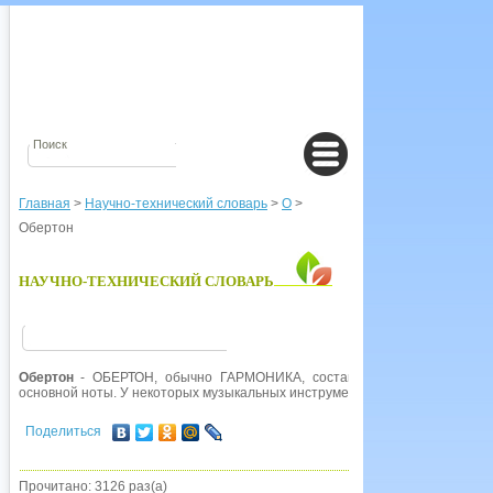
Главная
>
Научно-технический словарь
>
О
>
Обертон
НАУЧНО-ТЕХНИЧЕСКИЙ СЛОВАРЬ
Обертон
- ОБЕРТОН, обычно ГАРМОНИКА, составная часть музыкально
основной ноты. У некоторых музыкальных инструментов имеются негармо
Поделиться
Прочитано: 3126 раз(а)