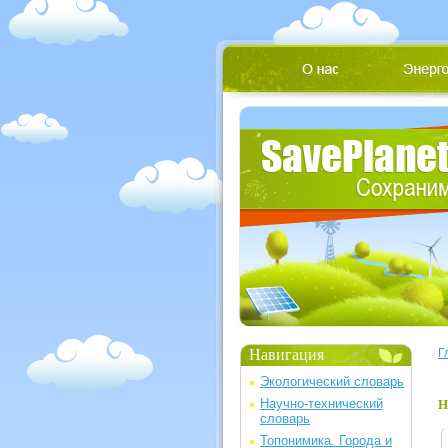
Навигация
Г
Экологический словарь
Научно-технический
Н
словарь
Топонимика. Города и