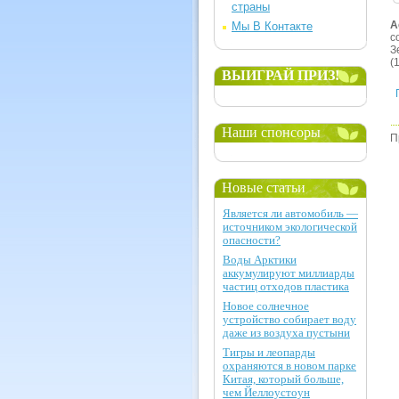
страны
А
Мы В Контакте
с
З
(
ВЫИГРАЙ ПРИЗ!
Наши спонсоры
П
Новые статьи
Является ли автомобиль —
источником экологической
опасности?
Воды Арктики
аккумулируют миллиарды
частиц отходов пластика
Новое солнечное
устройство собирает воду
даже из воздуха пустыни
Тигры и леопарды
охраняются в новом парке
Китая, который больше,
чем Йеллоустоун