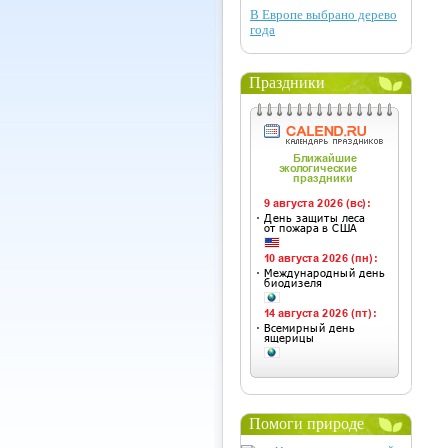
В Европе выбрано дерево
года
Праздники
Помоги природе