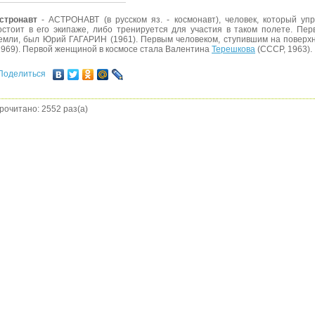
стронавт
- АСТРОНАВТ (в русском яз. - космонавт), человек, который уп
остоит в его экипаже, либо тренируется для участия в таком полете. Пер
емли, был Юрий ГАГАРИН (1961). Первым человеком, ступившим на повер
1969). Первой женщиной в космосе стала Валентина
Терешкова
(СССР, 1963).
Поделиться
рочитано: 2552 раз(а)