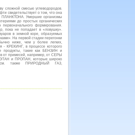
у сложной смесью углеводородов.
ти свидетельствует о том, что она
ого ПЛАНКТОНА. Умершие организмы
ктериями до простых органических
о первоначального формирования.
р, пока не попадает в «ловушку».
аров в земной коре, образуемых
ами». На первой стадии перегонки
ычно ниже, чем у более легких,
я - КРЕКИНГ, в процессе которого
е продукты, такие как БЕНЗИН и
в от примесей, например, от СЕРЫ
- ЭТАН и ПРОПАН, которые широко
. см. также ПРИРОДНЫЙ ГАЗ,