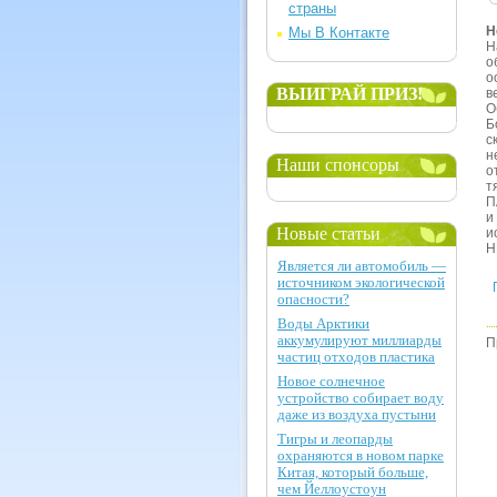
страны
Н
Мы В Контакте
Н
о
о
ВЫИГРАЙ ПРИЗ!
в
О
Б
с
н
Наши спонсоры
о
т
П
и
Новые статьи
и
Н
Является ли автомобиль —
источником экологической
опасности?
Воды Арктики
аккумулируют миллиарды
П
частиц отходов пластика
Новое солнечное
устройство собирает воду
даже из воздуха пустыни
Тигры и леопарды
охраняются в новом парке
Китая, который больше,
чем Йеллоустоун