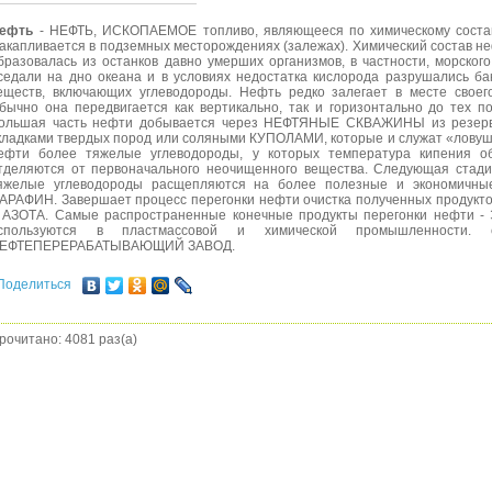
ефть
- НЕФТЬ, ИСКОПАЕМОЕ топливо, являющееся по химическому состав
акапливается в подземных месторождениях (залежах). Химический состав неф
бразовалась из останков давно умерших организмов, в частности, морск
седали на дно океана и в условиях недостатка кислорода разрушались ба
еществ, включающих углеводороды. Нефть редко залегает в месте своег
бычно она передвигается как вертикально, так и горизонтально до тех по
ольшая часть нефти добывается через НЕФТЯНЫЕ СКВАЖИНЫ из резерву
кладками твердых пород или соляными КУПОЛАМИ, которые и служат «ловушк
ефти более тяжелые углеводороды, у которых температура кипения об
тделяются от первоначального неочищенного вещества. Следующая стади
яжелые углеводороды расщепляются на более полезные и экономичны
АРАФИН. Завершает процесс перегонки нефти очистка полученных продукто
 АЗОТА. Самые распространенные конечные продукты перегонки нефти 
спользуются в пластмассовой и химической промышленности
ЕФТЕПЕРЕРАБАТЫВАЮЩИЙ ЗАВОД.
Поделиться
рочитано: 4081 раз(а)