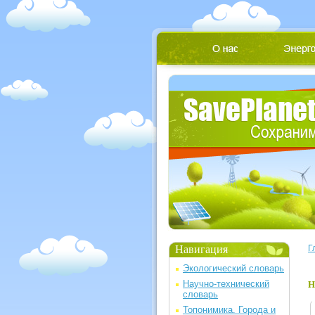
Навигация
Г
Экологический словарь
Научно-технический
Н
словарь
Топонимика. Города и