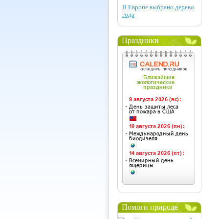
В Европе выбрано дерево
года
Праздники
Помоги природе