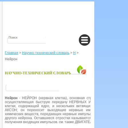
Главная
>
Научно-технический словарь
>
Н
>
Нейрон
НАУЧНО-ТЕХНИЧЕСКИЙ СЛОВАРЬ
Нейрон
- НЕЙРОН (нервная клетка), основная структурная и функц
осуществляющая быструю передачу НЕРВНЫХ ИМПУЛЬСОВ между раз
клетки, содержащей ядро, и нескольких ветвящихся пальцеобразных 
АКСОН; он переносит выходящие нервные импульсы, вызывая в
химических веществ, передающих нервные импульсы через узлы связи (
другого нейрона. Оставшиеся отростки называются ДЕНДРИТАМИ. Они г
получения входящих импульсов. см. также ДВИГАТЕЛЬНЫЙ НЕЙРОН и