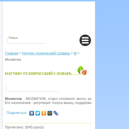
Главная
>
Научно-технический словарь
>
М
>
Мозжечок
НАУЧНО-ТЕХНИЧЕСКИЙ СЛОВАРЬ
Мозжечок
- МОЗЖЕЧОК, отдел головного мозга, расположенный под з
Его назначение - регуляция тонуса мышц, поддержание равновесия и коо
Поделиться
Прочитано: 3045 раз(а)