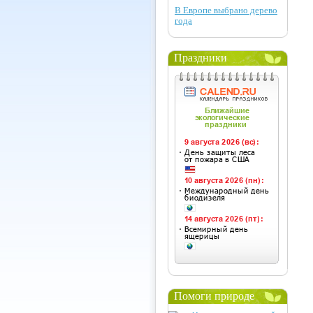
В Европе выбрано дерево
года
Праздники
Помоги природе