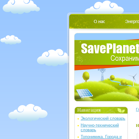
Навигация
Г
Экологический словарь
Научно-технический
Н
словарь
Топонимика. Города и