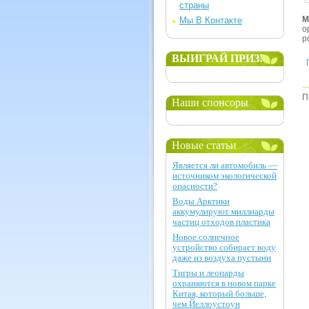
страны
М
Мы В Контакте
о
р
ВЫИГРАЙ ПРИЗ!
П
Наши спонсоры
Новые статьи
Является ли автомобиль —
источником экологической
опасности?
Воды Арктики
аккумулируют миллиарды
частиц отходов пластика
Новое солнечное
устройство собирает воду
даже из воздуха пустыни
Тигры и леопарды
охраняются в новом парке
Китая, который больше,
чем Йеллоустоун