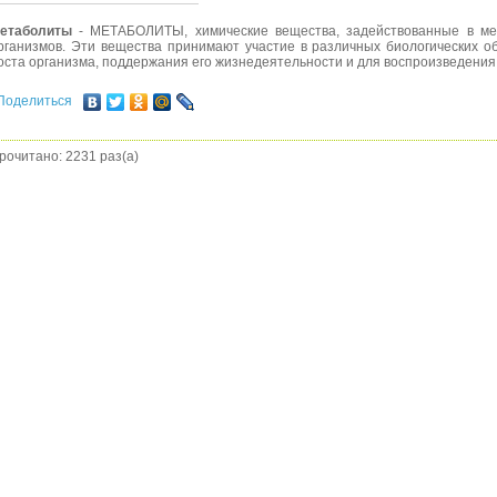
етаболиты
- МЕТАБОЛИТЫ, химические вещества, задействованные в мет
рганизмов. Эти вещества принимают участие в различных биологических о
оста организма, поддержания его жизнедеятельности и для воспроизведени
Поделиться
рочитано: 2231 раз(а)