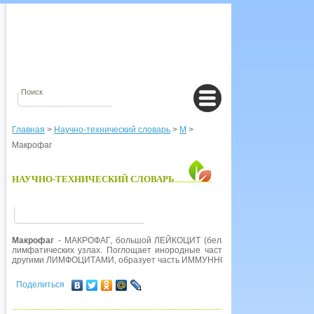
Главная
>
Научно-технический словарь
>
М
>
Макрофаг
НАУЧНО-ТЕХНИЧЕСКИЙ СЛОВАРЬ
Макрофаг
- МАКРОФАГ, большой ЛЕЙКОЦИТ (белая кровяная клетка), гл
лимфатических узлах. Поглощает инородные частицы и микроорганизм
другими ЛИМФОЦИТАМИ, образует часть ИММУННОЙ СИСТЕМЫ организ
Поделиться