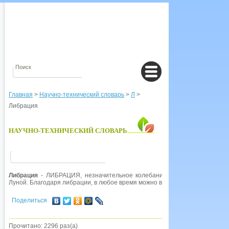
Главная
>
Научно-технический словарь
>
Л
>
Либрация
НАУЧНО-ТЕХНИЧЕСКИЙ СЛОВАРЬ
Либрация
- ЛИБРАЦИЯ, незначительное колебание небесного тела. Те
Луной. Благодаря либрации, в любое время можно видеть 59% лунной пов
Поделиться
Прочитано: 2296 раз(а)